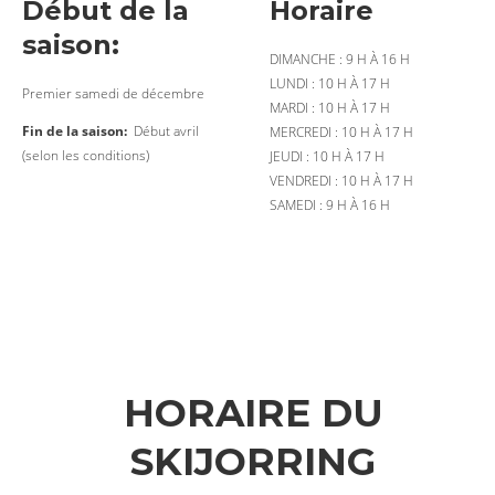
Début de la
Horaire
saison:
DIMANCHE : 9 H À 16 H
LUNDI : 10 H À 17 H
Premier samedi de décembre
MARDI : 10 H À 17 H
Fin de la saison:
Début avril
MERCREDI : 10 H À 17 H
(selon les conditions)
JEUDI : 10 H À 17 H
VENDREDI : 10 H À 17 H
SAMEDI : 9 H À 16 H
HORAIRE DU
SKIJORRING